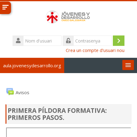
Vés
al
contingut
principal
Nom
d'usuari
Inicia
Contrasenya
Crea un compte d'usuari nou
la
sessió
aula.jovenesydesarrollo.org
Català ‎(ca)‎
Cerca
Avisos
cursos
Tr
PRIMERA PÍLDORA FORMATIVA:
PRIMEROS PASOS.