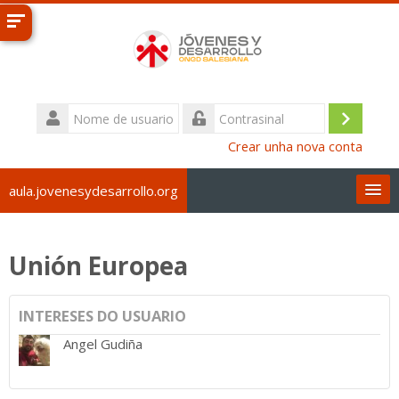
Ir
ao
contido
principal
Nome
de
Accede
Contrasinal
usuario
Crear unha nova conta
aula.jovenesydesarrollo.org
Galego ‎(gl)‎
Unión Europea
Buscar
cursos
Env
INTERESES DO USUARIO
Angel Gudiña