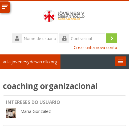
Ir
ao
contido
principal
Nome
de
Accede
Contrasinal
usuario
Crear unha nova conta
aula.jovenesydesarrollo.org
Galego ‎(gl)‎
coaching organizacional
Buscar
cursos
Env
INTERESES DO USUARIO
María González