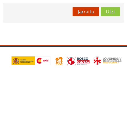
Jarraitu
Utzi